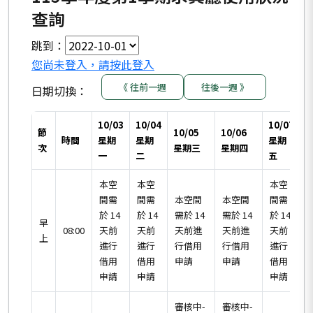
查詢
跳到：
您尚未登入，請按此登入
《 往前一週
往後一週 》
日期切換：
10/03
10/04
10/07
1
節
10/05
10/06
時間
星期
星期
星期
次
星期三
星期四
一
二
五
本空
本空
本空
間需
間需
本空間
本空間
間需
於 14
於 14
需於 14
需於 14
於 14
於
早
08:00
天前
天前
天前進
天前進
天前
上
進行
進行
行借用
行借用
進行
借用
借用
申請
申請
借用
申請
申請
申請
審核中-
審核中-