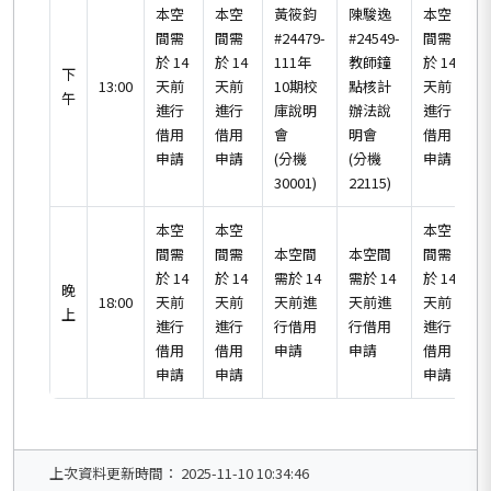
本空
本空
黃筱鈞
陳駿逸
本空
間需
間需
#24479-
#24549-
間需
於 14
於 14
111年
教師鐘
於 14
於
下
13:00
天前
天前
10期校
點核計
天前
午
進行
進行
庫說明
辦法說
進行
借用
借用
會
明會
借用
申請
申請
(分機
(分機
申請
30001)
22115)
本空
本空
本空
間需
間需
本空間
本空間
間需
於 14
於 14
需於 14
需於 14
於 14
於
晚
18:00
天前
天前
天前進
天前進
天前
上
進行
進行
行借用
行借用
進行
借用
借用
申請
申請
借用
申請
申請
申請
上次資料更新時間： 2025-11-10 10:34:46