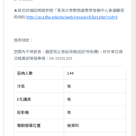
★其他詳細說明請參閱「東海大學教務處教學發展中心會議廳使
用規則
http://aca.thu.edu.tw/web/research/list.php?cid=3
借用規定：
空間內不得飲食，牆壁禁止張貼海報(貼於佈告欄)，校外單位請
洽推廣部場租專線：04-23591239
容納人數
144
冷氣
有
E化講桌
有
投影機
有
電動螢幕位置
無資料